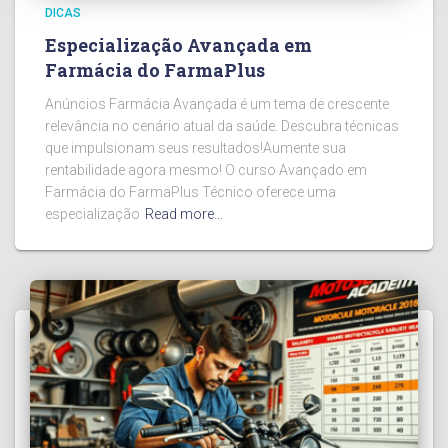
DICAS
Especialização Avançada em
Farmácia do FarmaPlus
Anúncios Farmácia Avançada é um tema de crescente
relevância no cenário atual da saúde. Descubra técnicas
que impulsionam seus resultados!Aumente sua
rentabilidade agora mesmo! O curso Avançado em
Farmácia do FarmaPlus Técnico oferece uma
especialização
Read more…