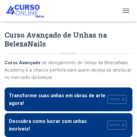
T
O
G
Curso Avançado de Unhas na
G
L
BelezaNails
E
N
Anúncios
A
V
Curso Avançado
de Alongamento de Unhas da BelezaNails
I
Academy é a chance perfeita para quem deseja se destacar
G
no mercado da beleza.
A
T
I
Transforme suas unhas em obras de arte
O
OFFEN
agora!
N
Descubra como lucrar com unhas
OFFEN
incríveis!