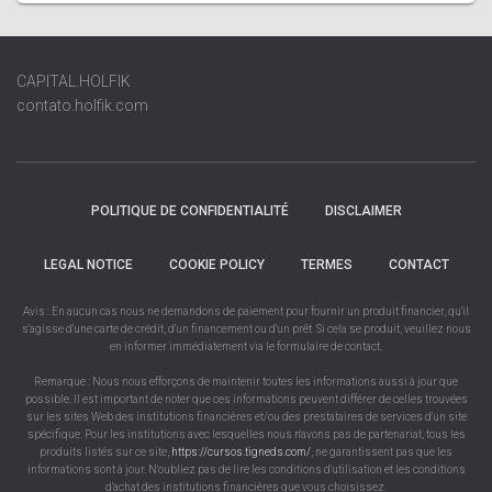
CAPITAL.HOLFIK
contato.holfik.com
POLITIQUE DE CONFIDENTIALITÉ
DISCLAIMER
LEGAL NOTICE
COOKIE POLICY
TERMES
CONTACT
Avis : En aucun cas nous ne demandons de paiement pour fournir un produit financier, qu'il
s'agisse d'une carte de crédit, d'un financement ou d'un prêt. Si cela se produit, veuillez nous
en informer immédiatement via le formulaire de contact.
Remarque : Nous nous efforçons de maintenir toutes les informations aussi à jour que
possible. Il est important de noter que ces informations peuvent différer de celles trouvées
sur les sites Web des institutions financières et/ou des prestataires de services d'un site
spécifique. Pour les institutions avec lesquelles nous n'avons pas de partenariat, tous les
produits listés sur ce site,
https://cursos.tigneds.com/
, ne garantissent pas que les
informations sont à jour. N'oubliez pas de lire les conditions d'utilisation et les conditions
d'achat des institutions financières que vous choisissez.