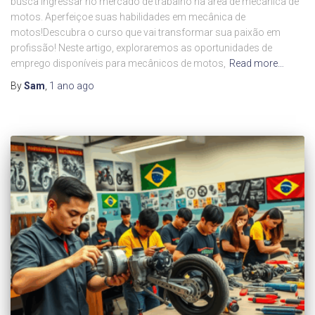
busca ingressar no mercado de trabalho na área de mecânica de
motos. Aperfeiçoe suas habilidades em mecânica de
motos!Descubra o curso que vai transformar sua paixão em
profissão! Neste artigo, exploraremos as oportunidades de
emprego disponíveis para mecânicos de motos,
Read more…
By
Sam
,
1 ano
ago