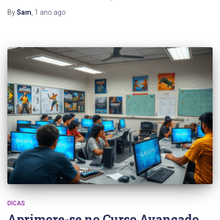
By
Sam
,
1 ano
ago
DICAS
Aprimore-se no Curso Avançado