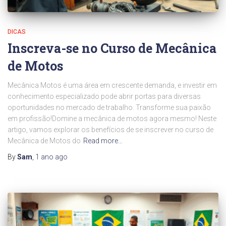
DICAS
Inscreva-se no Curso de Mecânica
de Motos
Mecânica Motos é uma área em crescente demanda, e investir em
conhecimento especializado pode abrir portas para diversas
oportunidades no mercado de trabalho. Transforme sua paixão
em profissão!Domine a mecânica de motos agora mesmo! Neste
artigo, vamos explorar os benefícios de se inscrever no curso de
Mecânica de Motos do
Read more…
By
Sam
,
1 ano
ago