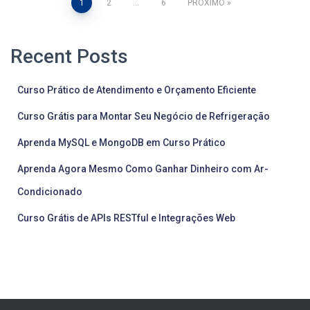
Paginação
1
2
…
6
PRÓXIMO
de
Recent Posts
posts
Curso Prático de Atendimento e Orçamento Eficiente
Curso Grátis para Montar Seu Negócio de Refrigeração
Aprenda MySQL e MongoDB em Curso Prático
Aprenda Agora Mesmo Como Ganhar Dinheiro com Ar-
Condicionado
Curso Grátis de APIs RESTful e Integrações Web