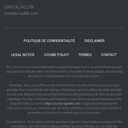
CAPITAL.HOLFIK
contato.holfik.com
POLITIQUE DE CONFIDENTIALITÉ
DISCLAIMER
LEGAL NOTICE
COOKIE POLICY
TERMES
CONTACT
Avis : En aucun cas nous ne demandons de paiement pour fournir un produit financier, qu'il
s'agisse d'une carte de crédit, d'un financement ou d'un prêt. Si cela se produit, veuillez nous
en informer immédiatement via le formulaire de contact.
Remarque : Nous nous efforçons de maintenir toutes les informations aussi à jour que
possible. Il est important de noter que ces informations peuvent différer de celles trouvées
sur les sites Web des institutions financières et/ou des prestataires de services d'un site
spécifique. Pour les institutions avec lesquelles nous n'avons pas de partenariat, tous les
produits listés sur ce site,
https://cursos.tigneds.com/
, ne garantissent pas que les
informations sont à jour. N'oubliez pas de lire les conditions d'utilisation et les conditions
d'achat des institutions financières que vous choisissez.
Considérations : Nous mettons tout en œuvre pour garantir l'exactitude et la mise à jour des
informations. Ces informations peuvent différer de celles affichées sur les sites des