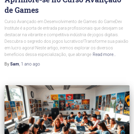
de Games
Curso Avançado em Desenvolvimento de Games do GameDev
Institute é a porta de entrada para profissionais que desejam se
destacar na vibrante e competitiva indústria de jogos digitais.
Descubra o segredo dos jogos lucrativos!Transforme sua paixão
em lucro agora! Neste artigo, iremos explorar os diversos
benefícios dessa especialização, que abrange
Read more…
By
Sam
,
1 ano
ago