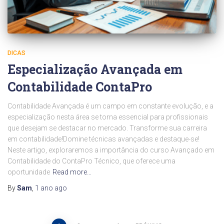
DICAS
Especialização Avançada em
Contabilidade ContaPro
Contabilidade Avançada é um campo em constante evolução, e a
especialização nesta área se torna essencial para profissionais
que desejam se destacar no mercado. Transforme sua carreira
em contabilidade!Domine técnicas avançadas e destaque-se!
Neste artigo, exploraremos a importância do curso Avançado em
Contabilidade do ContaPro Técnico, que oferece uma
oportunidade
Read more…
By
Sam
,
1 ano
ago