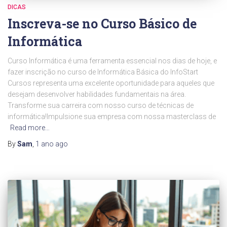
DICAS
Inscreva-se no Curso Básico de
Informática
Curso Informática é uma ferramenta essencial nos dias de hoje, e
fazer inscrição no curso de Informática Básica do InfoStart
Cursos representa uma excelente oportunidade para aqueles que
desejam desenvolver habilidades fundamentais na área.
Transforme sua carreira com nosso curso de técnicas de
informática!Impulsione sua empresa com nossa masterclass de
Read more…
By
Sam
,
1 ano
ago