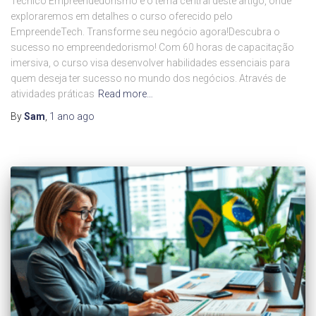
Técnico Empreendedorismo é o tema central deste artigo, onde
exploraremos em detalhes o curso oferecido pelo
EmpreendeTech. Transforme seu negócio agora!Descubra o
sucesso no empreendedorismo! Com 60 horas de capacitação
imersiva, o curso visa desenvolver habilidades essenciais para
quem deseja ter sucesso no mundo dos negócios. Através de
atividades práticas
Read more…
By
Sam
,
1 ano
ago