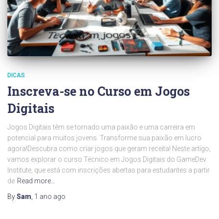
DICAS
Inscreva-se no Curso em Jogos
Digitais
Jogos Digitais têm se tornado uma paixão e uma carreira em
potencial para muitos jovens. Transforme sua paixão em lucro
agora!Descubra como criar jogos que geram receita! Neste artigo,
vamos explorar o curso Técnico em Jogos Digitais do GameDev
Institute, que está com inscrições abertas para estudantes a partir
de
Read more…
By
Sam
,
1 ano
ago