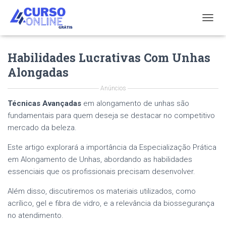
T
O
G
Habilidades Lucrativas Com Unhas
G
L
Alongadas
E
N
Anúncios
A
V
Técnicas Avançadas
em alongamento de unhas são
I
fundamentais para quem deseja se destacar no competitivo
G
mercado da beleza.
A
T
Este artigo explorará a importância da Especialização Prática
I
em Alongamento de Unhas, abordando as habilidades
O
N
essenciais que os profissionais precisam desenvolver.
Além disso, discutiremos os materiais utilizados, como
acrílico, gel e fibra de vidro, e a relevância da biossegurança
no atendimento.