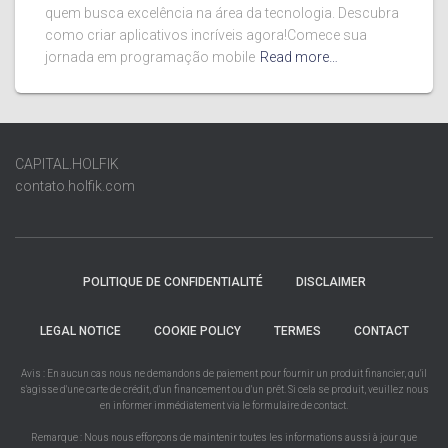
quem busca excelência na área da tecnologia. Descubra
como criar aplicativos incríveis agora!Comece sua
jornada em programação mobile
Read more…
CAPITAL.HOLFIK
contato.holfik.com
POLITIQUE DE CONFIDENTIALITÉ
DISCLAIMER
LEGAL NOTICE
COOKIE POLICY
TERMES
CONTACT
Avis : En aucun cas nous ne demandons de paiement pour fournir un produit financier, qu'il
s'agisse d'une carte de crédit, d'un financement ou d'un prêt. Si cela se produit, veuillez nous
en informer immédiatement via le formulaire de contact.
Remarque : Nous nous efforçons de maintenir toutes les informations aussi à jour que