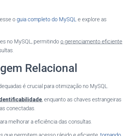
cesse o
guia completo do MySQL
e explore as
es no MySQL, permitindo
o gerenciamento eficiente
ultas.
agem Relacional
dequadas é crucial para otimização no MySQL.
dentificabilidade
, enquanto as chaves estrangeiras
las conectadas.
para melhorar a eficiência das consultas.
ras que permitem
acesso rápido
e eficiente,
tornando