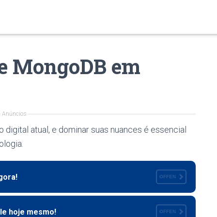
e MongoDB em
Anúncios
digital atual, e dominar suas nuances é essencial
logia.
gora!
OFFEN
le hoje mesmo!
OFFEN