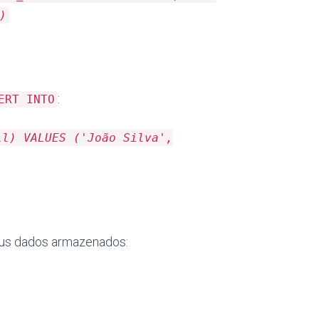
)
:
ERT INTO
il) VALUES ('João Silva',
seus dados armazenados: