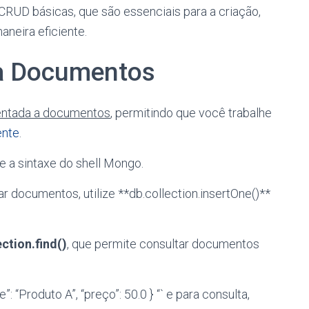
UD básicas, que são essenciais para a criação,
aneira eficiente.
 a Documentos
ientada a documentos
, permitindo que você trabalhe
ente
.
e a sintaxe do shell Mongo.
r documentos, utilize **db.collection.insertOne()**
ection.find()
, que permite consultar documentos
: “Produto A”, “preço”: 50.0 } “` e para consulta,