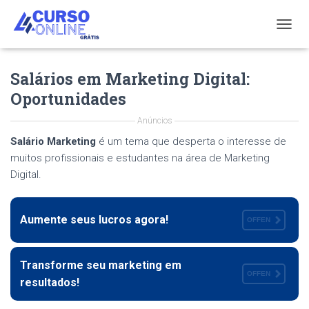
T
O
G
Salários em Marketing Digital:
G
L
Oportunidades
E
N
Anúncios
A
V
Salário Marketing
é um tema que desperta o interesse de
I
muitos profissionais e estudantes na área de Marketing
G
Digital.
A
T
I
O
Aumente seus lucros agora!
OFFEN
N
Transforme seu marketing em
OFFEN
resultados!