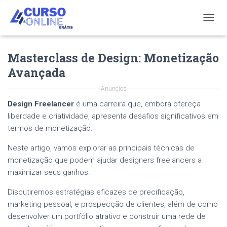
T
O
G
Masterclass de Design: Monetização
G
L
Avançada
E
N
Anúncios
A
V
Design Freelancer
é uma carreira que, embora ofereça
I
liberdade e criatividade, apresenta desafios significativos em
G
termos de monetização.
A
T
Neste artigo, vamos explorar as principais técnicas de
I
monetização que podem ajudar designers freelancers a
O
N
maximizar seus ganhos.
Discutiremos estratégias eficazes de precificação,
marketing pessoal, e prospecção de clientes, além de como
desenvolver um portfólio atrativo e construir uma rede de