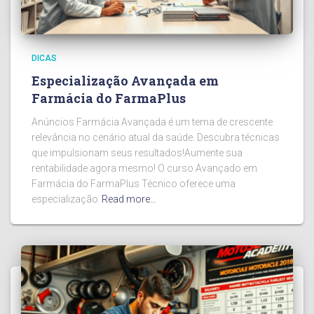
DICAS
Especialização Avançada em
Farmácia do FarmaPlus
Anúncios Farmácia Avançada é um tema de crescente
relevância no cenário atual da saúde. Descubra técnicas
que impulsionam seus resultados!Aumente sua
rentabilidade agora mesmo! O curso Avançado em
Farmácia do FarmaPlus Técnico oferece uma
especialização
Read more…