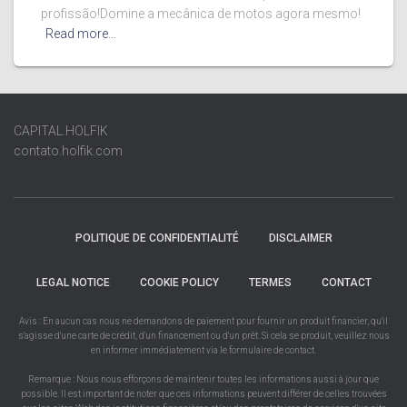
profissão!Domine a mecânica de motos agora mesmo!
Read more…
CAPITAL.HOLFIK
contato.holfik.com
POLITIQUE DE CONFIDENTIALITÉ
DISCLAIMER
LEGAL NOTICE
COOKIE POLICY
TERMES
CONTACT
Avis : En aucun cas nous ne demandons de paiement pour fournir un produit financier, qu'il
s'agisse d'une carte de crédit, d'un financement ou d'un prêt. Si cela se produit, veuillez nous
en informer immédiatement via le formulaire de contact.
Remarque : Nous nous efforçons de maintenir toutes les informations aussi à jour que
possible. Il est important de noter que ces informations peuvent différer de celles trouvées