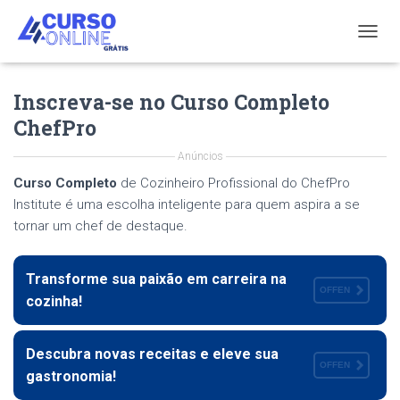
T
O
G
Inscreva-se no Curso Completo
G
L
ChefPro
E
N
Anúncios
A
V
Curso Completo
de Cozinheiro Profissional do ChefPro
I
Institute é uma escolha inteligente para quem aspira a se
G
tornar um chef de destaque.
A
T
I
Transforme sua paixão em carreira na
O
OFFEN
cozinha!
N
Descubra novas receitas e eleve sua
OFFEN
gastronomia!