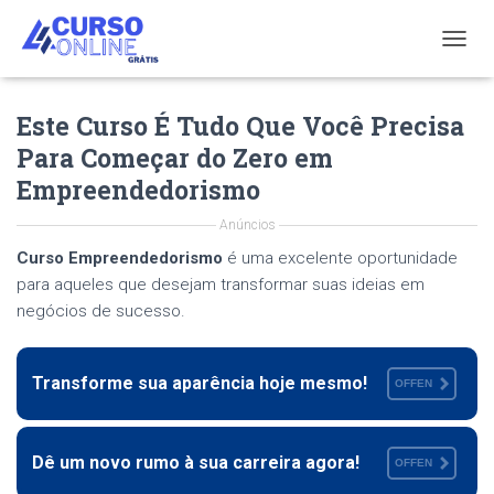
T
O
G
Este Curso É Tudo Que Você Precisa
G
L
Para Começar do Zero em
E
Empreendedorismo
N
A
V
Anúncios
I
Curso Empreendedorismo
é uma excelente oportunidade
G
para aqueles que desejam transformar suas ideias em
A
T
negócios de sucesso.
I
O
N
Transforme sua aparência hoje mesmo!
OFFEN
Dê um novo rumo à sua carreira agora!
OFFEN