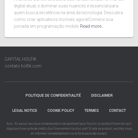
digital atual, e dominar suas nuances é essencial para
quem busca excelência na área da tecnologia. Descubra
como criar aplicativos incríveis agora!Comece sua
jornada em programação mobile
Read more…
CAPITAL.HOLFIK
contato.holfik.com
POLITIQUE DE CONFIDENTIALITÉ
DISCLAIMER
LEGAL NOTICE
COOKIE POLICY
TERMES
CONTACT
Avis : En aucun cas nous ne demandons de paiement pour fournir un produit financier, qu'il
s'agisse d'une carte de crédit, d'un financement ou d'un prêt. Si cela se produit, veuillez nous
en informer immédiatement via le formulaire de contact.