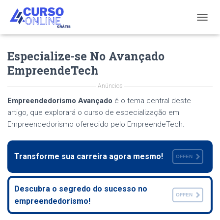
T
O
G
Especialize-se No Avançado
G
L
EmpreendeTech
E
N
Anúncios
A
V
Empreendedorismo Avançado
é o tema central deste
I
artigo, que explorará o curso de especialização em
G
Empreendedorismo oferecido pelo EmpreendeTech.
A
T
I
O
Transforme sua carreira agora mesmo!
OFFEN
N
Descubra o segredo do sucesso no
OFFEN
empreendedorismo!