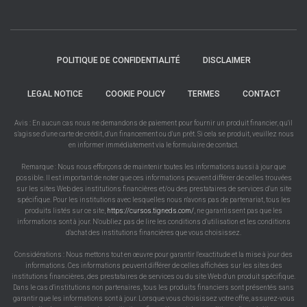
POLITIQUE DE CONFIDENTIALITÉ
DISCLAIMER
LEGAL NOTICE
COOKIE POLICY
TERMES
CONTACT
Avis : En aucun cas nous ne demandons de paiement pour fournir un produit financier, qu'il
s'agisse d'une carte de crédit, d'un financement ou d'un prêt. Si cela se produit, veuillez nous
en informer immédiatement via le formulaire de contact.
Remarque : Nous nous efforçons de maintenir toutes les informations aussi à jour que
possible. Il est important de noter que ces informations peuvent différer de celles trouvées
sur les sites Web des institutions financières et/ou des prestataires de services d'un site
spécifique. Pour les institutions avec lesquelles nous n'avons pas de partenariat, tous les
produits listés sur ce site,
https://cursos.tigneds.com/
, ne garantissent pas que les
informations sont à jour. N'oubliez pas de lire les conditions d'utilisation et les conditions
d'achat des institutions financières que vous choisissez.
Considérations : Nous mettons tout en œuvre pour garantir l'exactitude et la mise à jour des
informations. Ces informations peuvent différer de celles affichées sur les sites des
institutions financières, des prestataires de services ou du site Web d'un produit spécifique.
Dans le cas d'institutions non partenaires, tous les produits financiers sont présentés sans
garantir que les informations sont à jour. Lorsque vous choisissez votre offre, assurez-vous