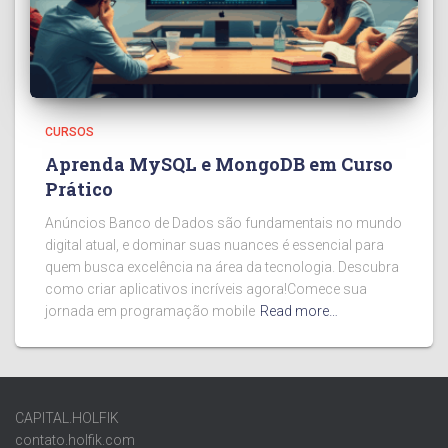
CURSOS
Aprenda MySQL e MongoDB em Curso
Prático
Anúncios Banco de Dados são fundamentais no mundo
digital atual, e dominar suas nuances é essencial para
quem busca excelência na área da tecnologia. Descubra
como criar aplicativos incríveis agora!Comece sua
jornada em programação mobile
Read more…
CAPITAL.HOLFIK
contato.holfik.com