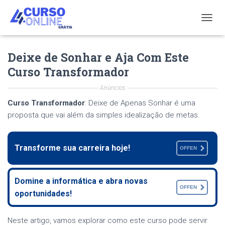
T
O
G
Deixe de Sonhar e Aja Com Este
G
L
Curso Transformador
E
N
Anúncios
A
V
Curso Transformador
: Deixe de Apenas Sonhar é uma
I
proposta que vai além da simples idealização de metas.
G
A
T
Transforme sua carreira hoje!
OFFEN
I
O
N
Domine a informática e abra novas
OFFEN
oportunidades!
Neste artigo, vamos explorar como este curso pode servir