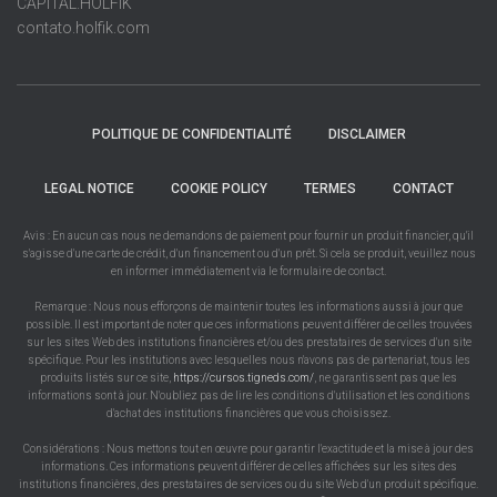
CAPITAL.HOLFIK
contato.holfik.com
POLITIQUE DE CONFIDENTIALITÉ
DISCLAIMER
LEGAL NOTICE
COOKIE POLICY
TERMES
CONTACT
Avis : En aucun cas nous ne demandons de paiement pour fournir un produit financier, qu'il
s'agisse d'une carte de crédit, d'un financement ou d'un prêt. Si cela se produit, veuillez nous
en informer immédiatement via le formulaire de contact.
Remarque : Nous nous efforçons de maintenir toutes les informations aussi à jour que
possible. Il est important de noter que ces informations peuvent différer de celles trouvées
sur les sites Web des institutions financières et/ou des prestataires de services d'un site
spécifique. Pour les institutions avec lesquelles nous n'avons pas de partenariat, tous les
produits listés sur ce site,
https://cursos.tigneds.com/
, ne garantissent pas que les
informations sont à jour. N'oubliez pas de lire les conditions d'utilisation et les conditions
d'achat des institutions financières que vous choisissez.
Considérations : Nous mettons tout en œuvre pour garantir l'exactitude et la mise à jour des
informations. Ces informations peuvent différer de celles affichées sur les sites des
institutions financières, des prestataires de services ou du site Web d'un produit spécifique.