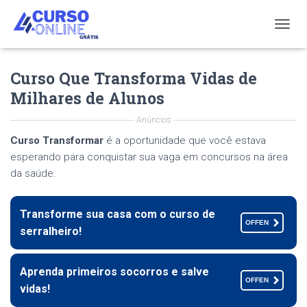
T
O
G
Curso Que Transforma Vidas de
G
L
Milhares de Alunos
E
N
Anúncios
A
V
Curso Transformar
é a oportunidade que você estava
I
esperando para conquistar sua vaga em concursos na área
G
da saúde.
A
T
I
Transforme sua casa com o curso de
O
OFFEN
serralheiro!
N
Aprenda primeiros socorros e salve
OFFEN
vidas!