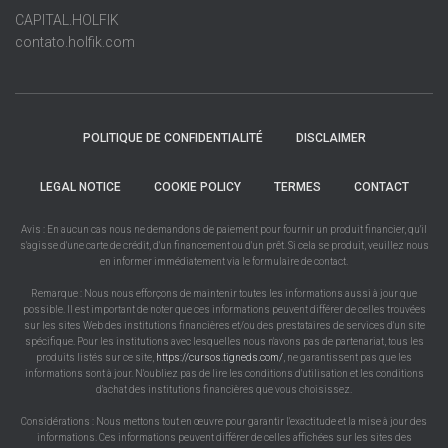
CAPITAL.HOLFIK
contato.holfik.com
POLITIQUE DE CONFIDENTIALITÉ
DISCLAIMER
LEGAL NOTICE
COOKIE POLICY
TERMES
CONTACT
Avis : En aucun cas nous ne demandons de paiement pour fournir un produit financier, qu'il
s'agisse d'une carte de crédit, d'un financement ou d'un prêt. Si cela se produit, veuillez nous
en informer immédiatement via le formulaire de contact.
Remarque : Nous nous efforçons de maintenir toutes les informations aussi à jour que
possible. Il est important de noter que ces informations peuvent différer de celles trouvées
sur les sites Web des institutions financières et/ou des prestataires de services d'un site
spécifique. Pour les institutions avec lesquelles nous n'avons pas de partenariat, tous les
produits listés sur ce site,
https://cursos.tigneds.com/
, ne garantissent pas que les
informations sont à jour. N'oubliez pas de lire les conditions d'utilisation et les conditions
d'achat des institutions financières que vous choisissez.
Considérations : Nous mettons tout en œuvre pour garantir l'exactitude et la mise à jour des
informations. Ces informations peuvent différer de celles affichées sur les sites des