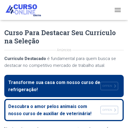
T
O
G
Curso Para Destacar Seu Currículo
G
L
na Seleção
E
N
Anúncios
A
V
Currículo Destacado
é fundamental para quem busca se
I
destacar no competitivo mercado de trabalho atual.
G
A
T
Transforme sua casa com nosso curso de
I
OFFEN
refrigeração!
O
N
Descubra o amor pelos animais com
OFFEN
nosso curso de auxiliar de veterinária!