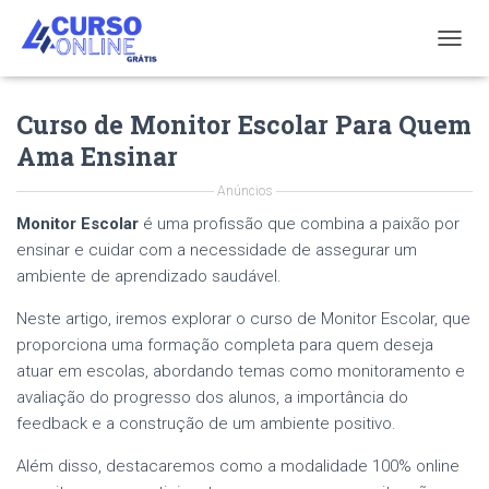
T
O
G
Curso de Monitor Escolar Para Quem
G
L
Ama Ensinar
E
N
Anúncios
A
V
Monitor Escolar
é uma profissão que combina a paixão por
I
ensinar e cuidar com a necessidade de assegurar um
G
ambiente de aprendizado saudável.
A
T
Neste artigo, iremos explorar o curso de Monitor Escolar, que
I
proporciona uma formação completa para quem deseja
O
N
atuar em escolas, abordando temas como monitoramento e
avaliação do progresso dos alunos, a importância do
feedback e a construção de um ambiente positivo.
Além disso, destacaremos como a modalidade 100% online