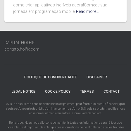
como criar aplicativos incríveis agora!Comece sua
jornada em programação mobile
Read more…
CAPITAL.HOLFIK
contato.holfik.com
POLITIQUE DE CONFIDENTIALITÉ
DISCLAIMER
LEGAL NOTICE
COOKIE POLICY
TERMES
CONTACT
Avis : En aucun cas nous ne demandons de paiement pour fournir un produit financier, qu'il
s'agisse d'une carte de crédit, d'un financement ou d'un prêt. Si cela se produit, veuillez nous
en informer immédiatement via le formulaire de contact.
Remarque : Nous nous efforçons de maintenir toutes les informations aussi à jour que
possible. Il est important de noter que ces informations peuvent différer de celles trouvées