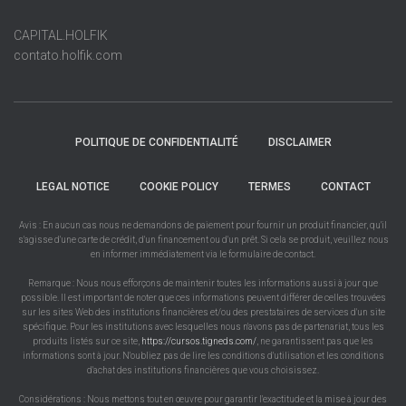
CAPITAL.HOLFIK
contato.holfik.com
POLITIQUE DE CONFIDENTIALITÉ
DISCLAIMER
LEGAL NOTICE
COOKIE POLICY
TERMES
CONTACT
Avis : En aucun cas nous ne demandons de paiement pour fournir un produit financier, qu'il
s'agisse d'une carte de crédit, d'un financement ou d'un prêt. Si cela se produit, veuillez nous
en informer immédiatement via le formulaire de contact.
Remarque : Nous nous efforçons de maintenir toutes les informations aussi à jour que
possible. Il est important de noter que ces informations peuvent différer de celles trouvées
sur les sites Web des institutions financières et/ou des prestataires de services d'un site
spécifique. Pour les institutions avec lesquelles nous n'avons pas de partenariat, tous les
produits listés sur ce site,
https://cursos.tigneds.com/
, ne garantissent pas que les
informations sont à jour. N'oubliez pas de lire les conditions d'utilisation et les conditions
d'achat des institutions financières que vous choisissez.
Considérations : Nous mettons tout en œuvre pour garantir l'exactitude et la mise à jour des