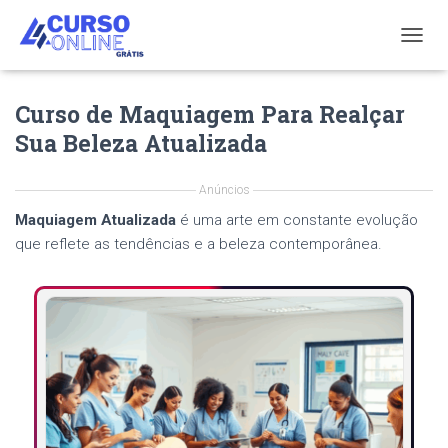
T
O
G
Curso de Maquiagem Para Realçar
G
L
Sua Beleza Atualizada
E
N
A
Anúncios
V
Maquiagem Atualizada
é uma arte em constante evolução
I
G
que reflete as tendências e a beleza contemporânea.
A
T
I
O
N