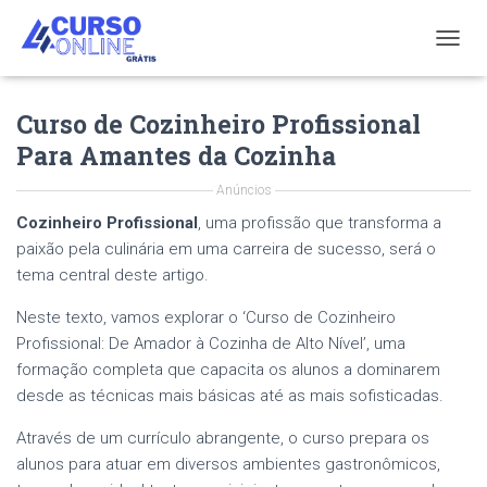
T
O
G
Curso de Cozinheiro Profissional
G
L
Para Amantes da Cozinha
E
N
Anúncios
A
V
Cozinheiro Profissional
, uma profissão que transforma a
I
paixão pela culinária em uma carreira de sucesso, será o
G
tema central deste artigo.
A
T
Neste texto, vamos explorar o ‘Curso de Cozinheiro
I
Profissional: De Amador à Cozinha de Alto Nível’, uma
O
N
formação completa que capacita os alunos a dominarem
desde as técnicas mais básicas até as mais sofisticadas.
Através de um currículo abrangente, o curso prepara os
alunos para atuar em diversos ambientes gastronômicos,