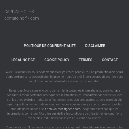
CAPITAL.HOLFIK
contato.holfik.com
POLITIQUE DE CONFIDENTIALITÉ
DISCLAIMER
LEGAL NOTICE
COOKIE POLICY
TERMES
CONTACT
Avis : En aucun cas nous ne demandons de paiement pour fournir un produit financier, qu'il
s'agisse d'une carte de crédit, d'un financement ou d'un prêt. Si cela se produit, veuillez nous
en informer immédiatement via le formulaire de contact.
Remarque : Nous nous efforçons de maintenir toutes les informations aussi à jour que
possible. Il est important de noter que ces informations peuvent différer de celles trouvées
sur les sites Web des institutions financières et/ou des prestataires de services d'un site
spécifique. Pour les institutions avec lesquelles nous n'avons pas de partenariat, tous les
produits listés sur ce site,
https://cursos.tigneds.com/
, ne garantissent pas que les
informations sont à jour. N'oubliez pas de lire les conditions d'utilisation et les conditions
d'achat des institutions financières que vous choisissez.
Considérations : Nous mettons tout en œuvre pour garantir l'exactitude et la mise à jour des