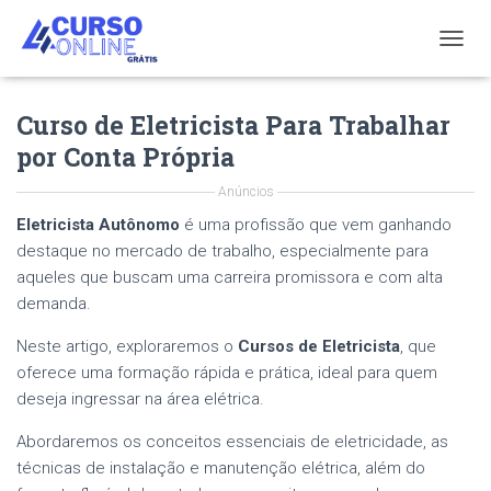
T
O
G
Curso de Eletricista Para Trabalhar
G
L
por Conta Própria
E
N
Anúncios
A
V
Eletricista Autônomo
é uma profissão que vem ganhando
I
destaque no mercado de trabalho, especialmente para
G
aqueles que buscam uma carreira promissora e com alta
A
demanda.
T
I
Neste artigo, exploraremos o
Cursos de Eletricista
, que
O
N
oferece uma formação rápida e prática, ideal para quem
deseja ingressar na área elétrica.
Abordaremos os conceitos essenciais de eletricidade, as
técnicas de instalação e manutenção elétrica, além do