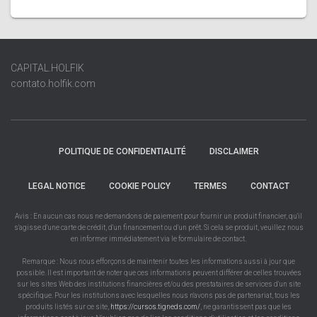
CAPITAL.HOLFIK
contato.holfik.com
POLITIQUE DE CONFIDENTIALITÉ
DISCLAIMER
LEGAL NOTICE
COOKIE POLICY
TERMES
CONTACT
Avis : En aucun cas nous ne demandons de paiement pour fournir un produit financier, qu'il
s'agisse d'une carte de crédit, d'un financement ou d'un prêt. Si cela se produit, veuillez nous
en informer immédiatement via le formulaire de contact.
Remarque : Nous nous efforçons de maintenir toutes les informations aussi à jour que
possible. Il est important de noter que ces informations peuvent différer de celles trouvées
sur les sites Web des institutions financières et/ou des prestataires de services d'un site
spécifique. Pour les institutions avec lesquelles nous n'avons pas de partenariat, tous les
produits listés sur ce site,
https://cursos.tigneds.com/
, ne garantissent pas que les