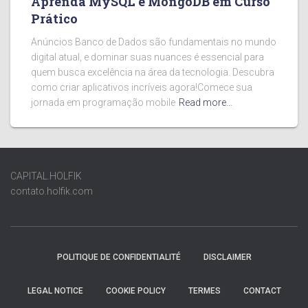
Aprenda MySQL e MongoDB em Curso
Prático
Anúncios Banco de Dados são fundamentais no mundo
digital atual, e dominar suas nuances é essencial para
quem busca excelência na área da tecnologia. Descubra
como criar aplicativos incríveis agora!Comece sua
jornada em programação mobile
Read more…
CAPITAL.HOLFIK
contato.holfik.com
POLITIQUE DE CONFIDENTIALITÉ
DISCLAIMER
LEGAL NOTICE
COOKIE POLICY
TERMES
CONTACT