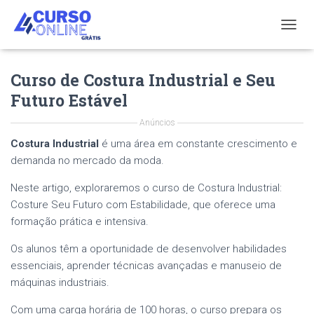
T
O
G
Curso de Costura Industrial e Seu
G
L
Futuro Estável
E
N
Anúncios
A
V
Costura Industrial
é uma área em constante crescimento e
I
demanda no mercado da moda.
G
A
Neste artigo, exploraremos o curso de Costura Industrial:
T
Costure Seu Futuro com Estabilidade, que oferece uma
I
formação prática e intensiva.
O
N
Os alunos têm a oportunidade de desenvolver habilidades
essenciais, aprender técnicas avançadas e manuseio de
máquinas industriais.
Com uma carga horária de 100 horas, o curso prepara os