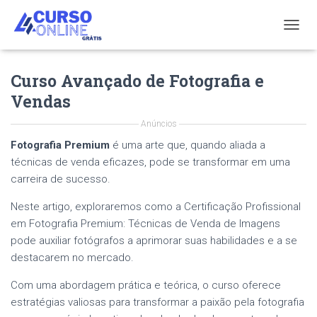
T
O
G
Curso Avançado de Fotografia e
G
L
Vendas
E
N
Anúncios
A
V
Fotografia Premium
é uma arte que, quando aliada a
I
técnicas de venda eficazes, pode se transformar em uma
G
carreira de sucesso.
A
T
Neste artigo, exploraremos como a Certificação Profissional
I
em Fotografia Premium: Técnicas de Venda de Imagens
O
N
pode auxiliar fotógrafos a aprimorar suas habilidades e a se
destacarem no mercado.
Com uma abordagem prática e teórica, o curso oferece
estratégias valiosas para transformar a paixão pela fotografia