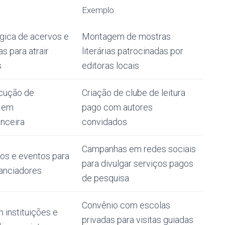
Exemplo
gica de acervos e
Montagem de mostras
s para atrair
literárias patrocinadas por
s
editoras locais
cução de
Criação de clube de leitura
o em
pago com autores
anceira
convidados
Campanhas em redes sociais
os e eventos para
para divulgar serviços pagos
inanciadores
de pesquisa
Convênio com escolas
instituições e
privadas para visitas guiadas