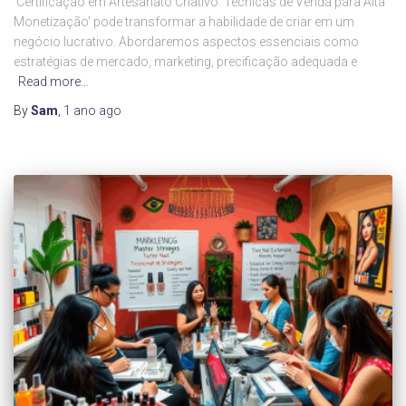
‘Certificação em Artesanato Criativo: Técnicas de Venda para Alta
Monetização’ pode transformar a habilidade de criar em um
negócio lucrativo. Abordaremos aspectos essenciais como
estratégias de mercado, marketing, precificação adequada e
Read more…
By
Sam
,
1 ano
ago