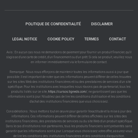
POLITIQUE DE CONFIDENTIALITÉ
DISCLAIMER
LEGAL NOTICE
COOKIE POLICY
TERMES
CONTACT
Avis : En aucun cas nous ne demandons de paiement pour fournir un produit financier, qu'il
s'agisse d'une carte de crédit, d'un financement ou d'un prêt. Si cela se produit, veuillez nous
en informer immédiatement via le formulaire de contact.
Remarque : Nous nous efforçons de maintenir toutes les informations aussi à jour que
possible. Il est important de noter que ces informations peuvent différer de celles trouvées
sur les sites Web des institutions financières et/ou des prestataires de services d'un site
spécifique. Pour les institutions avec lesquelles nous n'avons pas de partenariat, tous les
produits listés sur ce site,
https://cursos.tigneds.com/
, ne garantissent pas que les
informations sont à jour. N'oubliez pas de lire les conditions d'utilisation et les conditions
d'achat des institutions financières que vous choisissez.
Considérations : Nous mettons tout en œuvre pour garantir l'exactitude et la mise à jour des
informations. Ces informations peuvent différer de celles affichées sur les sites des
institutions financières, des prestataires de services ou du site Web d'un produit spécifique.
Dans le cas d'institutions non partenaires, tous les produits financiers sont présentés sans
garantir que les informations sont à jour. Lorsque vous choisissez votre offre, assurez-vous
de lire les conditions des institutions financières et des conditions d'acquisition.