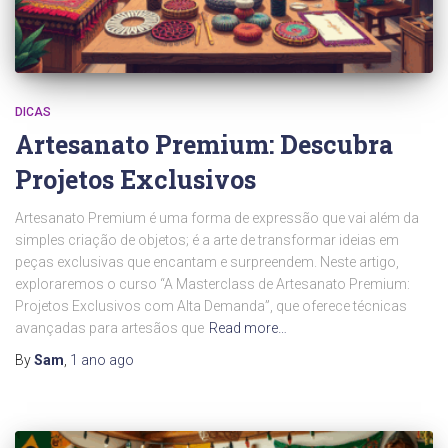
DICAS
Artesanato Premium: Descubra
Projetos Exclusivos
Artesanato Premium é uma forma de expressão que vai além da
simples criação de objetos; é a arte de transformar ideias em
peças exclusivas que encantam e surpreendem. Neste artigo,
exploraremos o curso “A Masterclass de Artesanato Premium:
Projetos Exclusivos com Alta Demanda”, que oferece técnicas
avançadas para artesãos que
Read more…
By
Sam
,
1 ano
ago