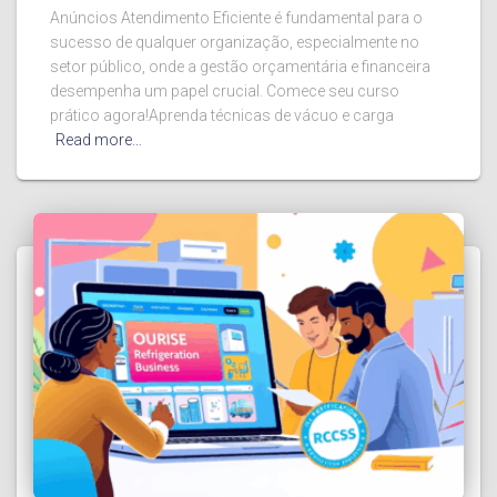
Anúncios Atendimento Eficiente é fundamental para o
sucesso de qualquer organização, especialmente no
setor público, onde a gestão orçamentária e financeira
desempenha um papel crucial. Comece seu curso
prático agora!Aprenda técnicas de vácuo e carga
Read more…