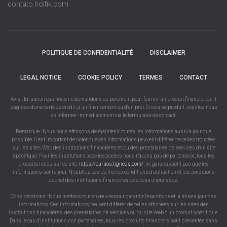
contato.holfik.com
POLITIQUE DE CONFIDENTIALITÉ
DISCLAIMER
LEGAL NOTICE
COOKIE POLICY
TERMES
CONTACT
Avis : En aucun cas nous ne demandons de paiement pour fournir un produit financier, qu'il
s'agisse d'une carte de crédit, d'un financement ou d'un prêt. Si cela se produit, veuillez nous
en informer immédiatement via le formulaire de contact.
Remarque : Nous nous efforçons de maintenir toutes les informations aussi à jour que
possible. Il est important de noter que ces informations peuvent différer de celles trouvées
sur les sites Web des institutions financières et/ou des prestataires de services d'un site
spécifique. Pour les institutions avec lesquelles nous n'avons pas de partenariat, tous les
produits listés sur ce site,
https://cursos.tigneds.com/
, ne garantissent pas que les
informations sont à jour. N'oubliez pas de lire les conditions d'utilisation et les conditions
d'achat des institutions financières que vous choisissez.
Considérations : Nous mettons tout en œuvre pour garantir l'exactitude et la mise à jour des
informations. Ces informations peuvent différer de celles affichées sur les sites des
institutions financières, des prestataires de services ou du site Web d'un produit spécifique.
Dans le cas d'institutions non partenaires, tous les produits financiers sont présentés sans