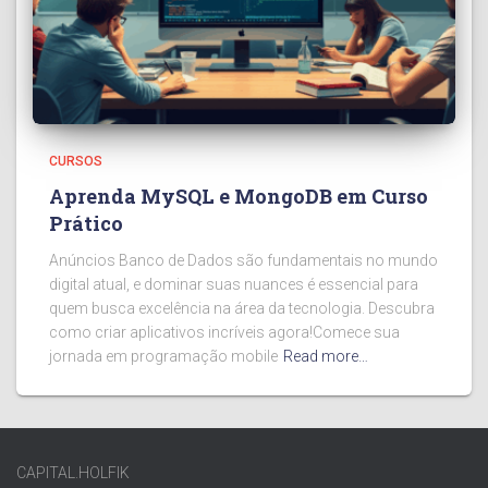
CURSOS
Aprenda MySQL e MongoDB em Curso
Prático
Anúncios Banco de Dados são fundamentais no mundo
digital atual, e dominar suas nuances é essencial para
quem busca excelência na área da tecnologia. Descubra
como criar aplicativos incríveis agora!Comece sua
jornada em programação mobile
Read more…
CAPITAL.HOLFIK