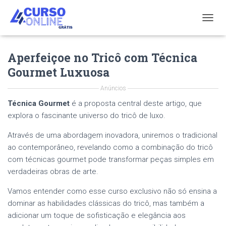
T
O
G
Aperfeiçoe no Tricô com Técnica
G
L
Gourmet Luxuosa
E
N
Anúncios
A
V
Técnica Gourmet
é a proposta central deste artigo, que
I
explora o fascinante universo do tricô de luxo.
G
A
Através de uma abordagem inovadora, uniremos o tradicional
T
ao contemporâneo, revelando como a combinação do tricô
I
com técnicas gourmet pode transformar peças simples em
O
N
verdadeiras obras de arte.
Vamos entender como esse curso exclusivo não só ensina a
dominar as habilidades clássicas do tricô, mas também a
adicionar um toque de sofisticação e elegância aos