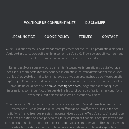
POLITIQUE DE CONFIDENTIALITÉ
DISCLAIMER
LEGAL NOTICE
COOKIE POLICY
TERMES
CONTACT
Avis : En aucun cas nous ne demandons de paiement pour fournir un produit financier, qu'il
s'agisse d'une carte de crédit, d'un financement ou d'un prêt. Si cela se produit, veuillez nous
en informer immédiatement via le formulaire de contact.
Remarque : Nous nous efforçons de maintenir toutes les informations aussi à jour que
possible. Il est important de noter que ces informations peuvent différer de celles trouvées
sur les sites Web des institutions financières et/ou des prestataires de services d'un site
spécifique. Pour les institutions avec lesquelles nous n'avons pas de partenariat, tous les
produits listés sur ce site,
https://cursos.tigneds.com/
, ne garantissent pas que les
informations sont à jour. N'oubliez pas de lire les conditions d'utilisation et les conditions
d'achat des institutions financières que vous choisissez.
Considérations : Nous mettons tout en œuvre pour garantir l'exactitude et la mise à jour des
informations. Ces informations peuvent différer de celles affichées sur les sites des
institutions financières, des prestataires de services ou du site Web d'un produit spécifique.
Dans le cas d'institutions non partenaires, tous les produits financiers sont présentés sans
garantir que les informations sont à jour. Lorsque vous choisissez votre offre, assurez-vous
de lire les conditions des institutions financières et des conditions d'acquisition.