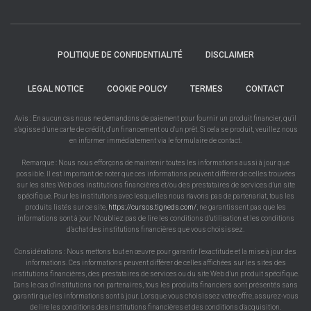
POLITIQUE DE CONFIDENTIALITÉ
DISCLAIMER
LEGAL NOTICE
COOKIE POLICY
TERMES
CONTACT
Avis : En aucun cas nous ne demandons de paiement pour fournir un produit financier, qu'il
s'agisse d'une carte de crédit, d'un financement ou d'un prêt. Si cela se produit, veuillez nous
en informer immédiatement via le formulaire de contact.
Remarque : Nous nous efforçons de maintenir toutes les informations aussi à jour que
possible. Il est important de noter que ces informations peuvent différer de celles trouvées
sur les sites Web des institutions financières et/ou des prestataires de services d'un site
spécifique. Pour les institutions avec lesquelles nous n'avons pas de partenariat, tous les
produits listés sur ce site,
https://cursos.tigneds.com/
, ne garantissent pas que les
informations sont à jour. N'oubliez pas de lire les conditions d'utilisation et les conditions
d'achat des institutions financières que vous choisissez.
Considérations : Nous mettons tout en œuvre pour garantir l'exactitude et la mise à jour des
informations. Ces informations peuvent différer de celles affichées sur les sites des
institutions financières, des prestataires de services ou du site Web d'un produit spécifique.
Dans le cas d'institutions non partenaires, tous les produits financiers sont présentés sans
garantir que les informations sont à jour. Lorsque vous choisissez votre offre, assurez-vous
de lire les conditions des institutions financières et des conditions d'acquisition.