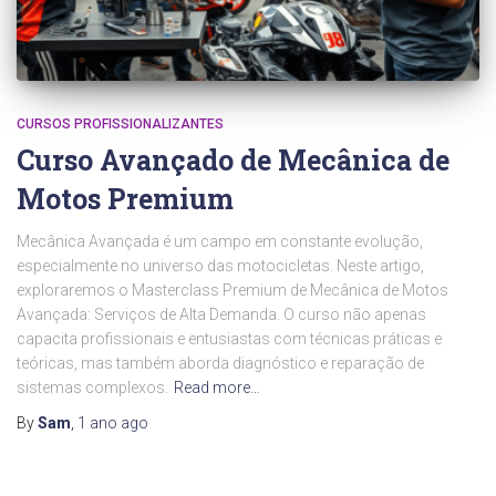
CURSOS PROFISSIONALIZANTES
Curso Avançado de Mecânica de
Motos Premium
Mecânica Avançada é um campo em constante evolução,
especialmente no universo das motocicletas. Neste artigo,
exploraremos o Masterclass Premium de Mecânica de Motos
Avançada: Serviços de Alta Demanda. O curso não apenas
capacita profissionais e entusiastas com técnicas práticas e
teóricas, mas também aborda diagnóstico e reparação de
sistemas complexos.
Read more…
By
Sam
,
1 ano
ago