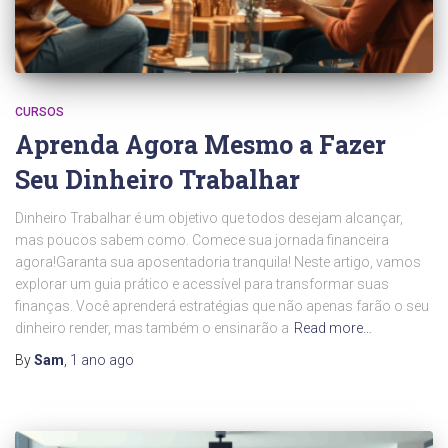
CURSOS
Aprenda Agora Mesmo a Fazer
Seu Dinheiro Trabalhar
Dinheiro Trabalhar é um objetivo que todos desejam alcançar,
mas poucos sabem como. Comece sua jornada financeira
agora!Garanta sua aposentadoria tranquila! Neste artigo, vamos
explorar um guia prático e acessível para transformar suas
finanças. Você aprenderá estratégias que não apenas farão o seu
dinheiro render, mas também o ensinarão a
Read more…
By
Sam
,
1 ano
ago