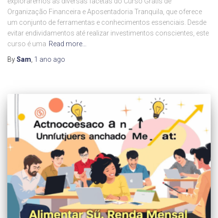
exploraremos as diversas facetas do Curso Grátis de
Organização Financeira e Aposentadoria Tranquila, que oferece
um conjunto de ferramentas e conhecimentos essenciais. Desde
evitar endividamentos até realizar investimentos conscientes, este
curso é uma
Read more…
By
Sam
,
1 ano
ago