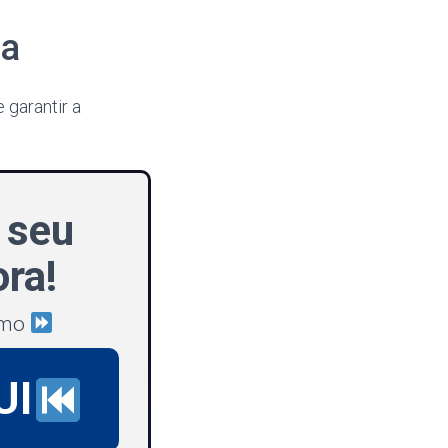
ia
 garantir a
 seu
ra!
omo
UI