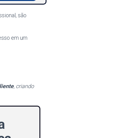
sional, são
cesso em um
liente
, criando
a