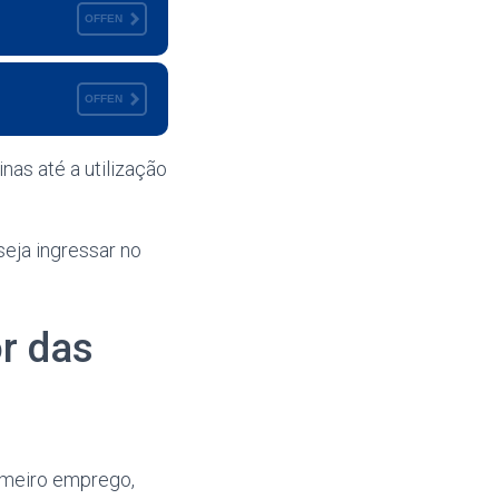
OFFEN
OFFEN
as até a utilização
seja ingressar no
r das
imeiro emprego,