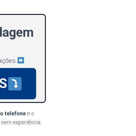
ldagem
mações
S
o telefone
e o
sem experiência