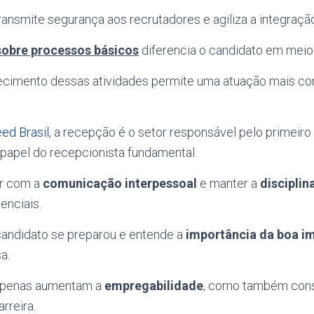
ransmite segurança aos recrutadores e agiliza a integraç
sobre processos básicos
diferencia o candidato em meio
ecimento dessas atividades permite uma atuação mais con
eed Brasil
, a recepção é o setor responsável pelo primeir
 papel do recepcionista fundamental.
ar com a
comunicação interpessoal
e manter a
disciplin
enciais.
candidato se preparou e entende a
importância da boa i
a.
 apenas aumentam a
empregabilidade
, como também cons
rreira.