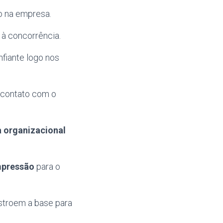
ão na empresa.
 à concorrência.
fiante logo nos
o contato com o
a organizacional
mpressão
para o
troem a base para