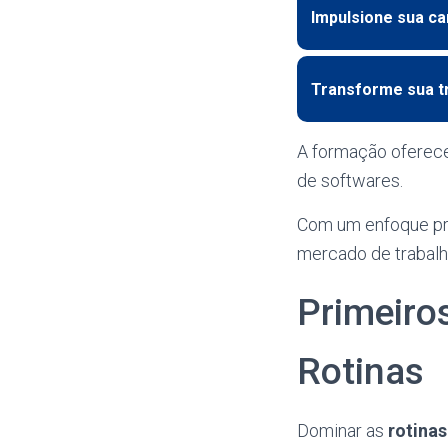
Impulsione sua car
Transforme sua tr
A formação oferece
de softwares.
Com um enfoque prát
mercado de trabalh
Primeiro
Rotinas
Dominar as
rotina