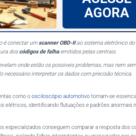
AGORA
so é conectar um
scanner OBD-II
ao sistema eletrônico do 
tura dos
códigos de falha
emitidos pelas centrais.
revelam onde estão os possíveis problemas, mas nem sem
do necessário interpretar os dados com precisão técnica.
mentas como o
osciloscópio automotivo
tornam-se essencia
is elétricos, identificando flutuações e padrões anormais
os especializados conseguem comparar a resposta dos
brica, isolando falhas intermitentes ou mascaradas por ou