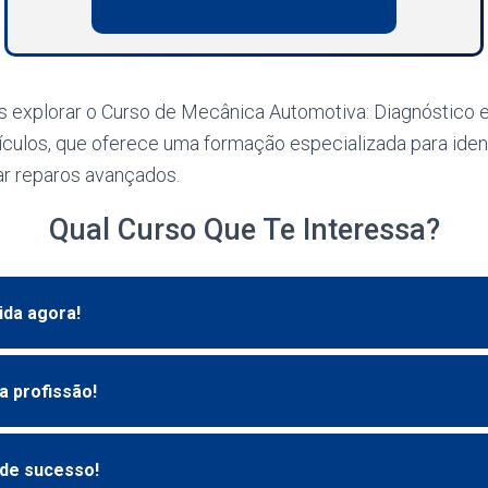
os explorar o Curso de Mecânica Automotiva: Diagnóstico 
culos, que oferece uma formação especializada para identi
ar reparos avançados.
Qual Curso Que Te Interessa?
ida agora!
a profissão!
 de sucesso!