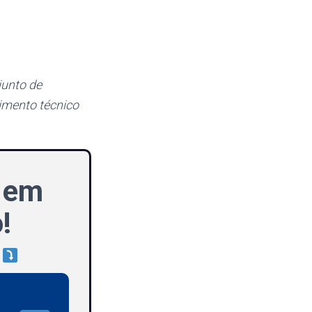
junto de
imento técnico
e em
!
a