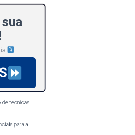
 sua
!
ais
S
o de técnicas
ciais para a