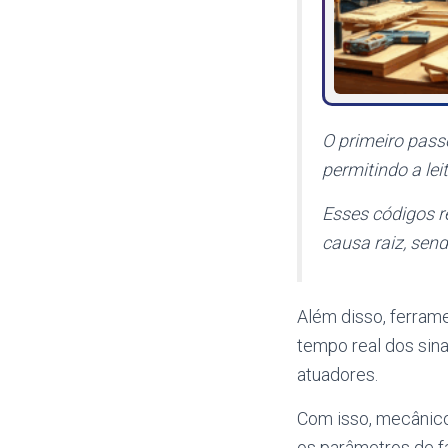
O primeiro pas
permitindo a lei
Esses códigos 
causa raiz, sen
Além disso, ferra
tempo real dos sina
atuadores.
Com isso, mecânic
os parâmetros de fá