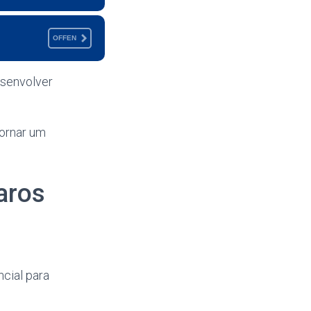
OFFEN
esenvolver
tornar um
aros
cial para