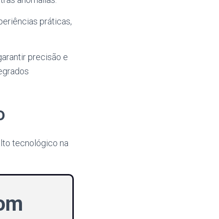
eriências práticas,
arantir precisão e
tegrados
o
lto tecnológico na
com