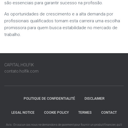
são essenciais para garantir sucesso na profissão.
As oportunidades de crescimento e a alta demanda por
profissionais qualificados tornam esta carreira uma escolha
promissora para quem busca estabilidade no mercado de
trabalho.
CAPITAL.HOLFIK
contato.holfik.com
POLITIQUE DE CONFIDENTIALITÉ
DISCLAIMER
LEGAL NOTICE
COOKIE POLICY
TERMES
CONTACT
Avis : En aucun cas nous ne demandons de paiement pour fournir un produit financier, qu'il