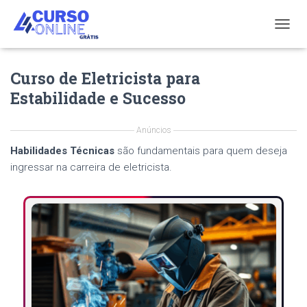
T
O
G
Curso de Eletricista para
G
L
Estabilidade e Sucesso
E
N
A
Anúncios
V
Habilidades Técnicas
são fundamentais para quem deseja
I
G
ingressar na carreira de eletricista.
A
T
I
O
N