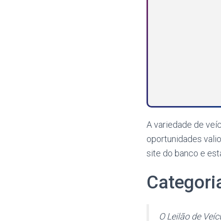
A variedade de veíc
oportunidades valio
site do banco e est
Categori
O Leilão de Veí