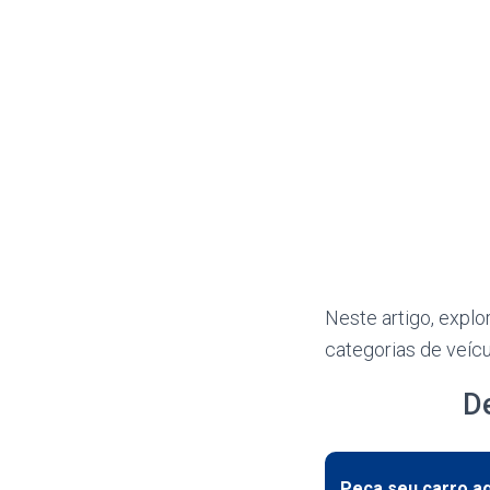
Neste artigo, explo
categorias de veíc
D
Peça seu carro 