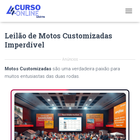
T
O
G
Leilão de Motos Customizadas
G
L
Imperdível
E
N
A
Anúncios
V
Motos Customizadas
são uma verdadeira paixão para
I
G
muitos entusiastas das duas rodas.
A
T
I
O
N