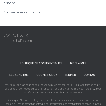
história.
Aproveite essa chance!
CAPITAL.HOLFIK
contato.holfik.com
POLITIQUE DE CONFIDENTIALITÉ
DISCLAIMER
LEGAL NOTICE
COOKIE POLICY
TERMES
CONTACT
Avis : En aucun cas nous ne demandons de paiement pour fournir un produit financier, qu'il
s'agisse d'une carte de crédit, d'un financement ou d'un prêt. Si cela se produit, veuillez nous
en informer immédiatement via le formulaire de contact.
Remarque : Nous nous efforçons de maintenir toutes les informations aussi à jour que
possible. Il est important de noter que ces informations peuvent différer de celles trouvées