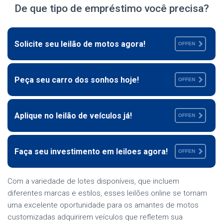
De que tipo de empréstimo você precisa?
Solicite seu leilão de motos agora!
OFFEN
Peça seu carro dos sonhos hoje!
OFFEN
Aplique no leilão de veículos já!
OFFEN
Faça seu investimento em leiloes agora!
OFFEN
Com a variedade de lotes disponíveis, que incluem
diferentes marcas e estilos, esses leilões online se tornam
uma excelente oportunidade para os amantes de motos
customizadas adquirirem veículos que refletem sua