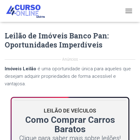
T
O
G
Leilão de Imóveis Banco Pan:
G
L
Oportunidades Imperdíveis
E
N
A
Anúncios
V
Imóveis Leilão
é uma oportunidade única para aqueles que
I
G
desejam adquirir propriedades de forma acessível e
A
vantajosa.
T
I
O
N
LEILÃO DE VEÍCULOS
Como Comprar Carros
Baratos
Clique para saber mais sobre leilões!