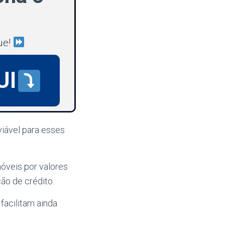
ue!
UI
iável para esses
móveis por valores
o de crédito.
facilitam ainda