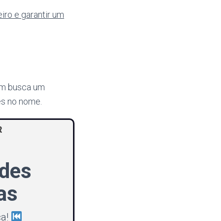
iro e garantir um
uem busca um
es no nome.
R
ades
as
ca!