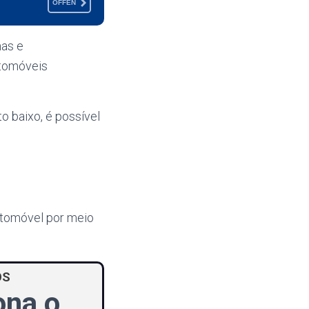
OFFEN
mas e
utomóveis
 baixo, é possível
automóvel por meio
OS
ona o