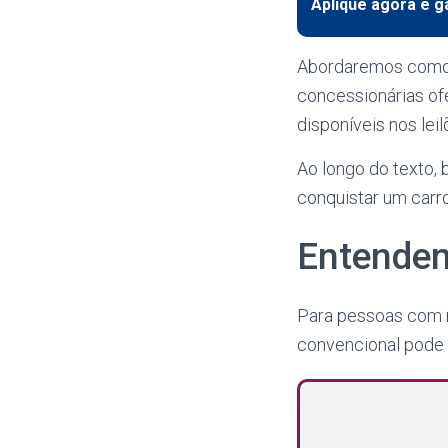
Aplique agora e g
Abordaremos como f
concessionárias of
disponíveis nos leil
Ao longo do texto,
conquistar um carro
Entenden
Para pessoas com 
convencional pode 