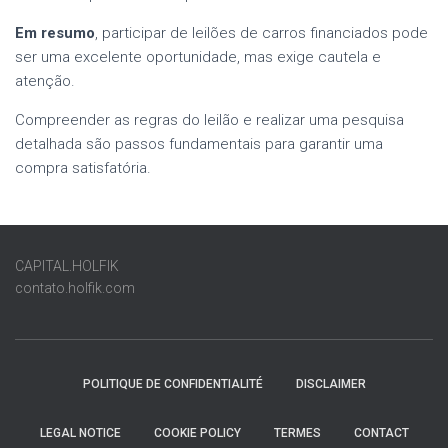
Em resumo
, participar de leilões de carros financiados pode
ser uma excelente oportunidade, mas exige cautela e
atenção.
Compreender as regras do leilão e realizar uma pesquisa
detalhada são passos fundamentais para garantir uma
compra satisfatória.
CAPITAL.HOLFIK
contato.holfik.com
POLITIQUE DE CONFIDENTIALITÉ
DISCLAIMER
LEGAL NOTICE
COOKIE POLICY
TERMES
CONTACT