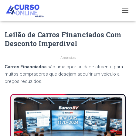
T
O
G
Leilão de Carros Financiados Com
G
L
Desconto Imperdível
E
N
A
Anúncios
V
Carros Financiados
são uma oportunidade atraente para
I
G
muitos compradores que desejam adquirir um veículo a
A
preços reduzidos.
T
I
O
N