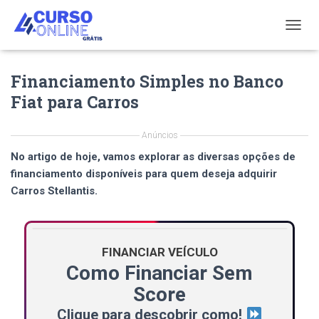
T
O
G
Financiamento Simples no Banco
G
L
Fiat para Carros
E
N
A
Anúncios
V
No artigo de hoje, vamos explorar as diversas opções de
I
G
financiamento disponíveis para quem deseja adquirir
A
Carros Stellantis
.
T
I
O
N
FINANCIAR VEÍCULO
Como Financiar Sem
Score
Clique para descobrir como!