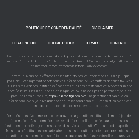
POLITIQUE DE CONFIDENTIALITÉ
DISCLAIMER
LEGAL NOTICE
COOKIE POLICY
TERMES
CONTACT
Avis : En aucun cas nous ne demandons de paiement pour fournir un produit financier, qu'il
s'agisse d'une carte de crédit, d'un financement ou d'un prêt. Si cela se produit, veuillez nous
en informer immédiatement via le formulaire de contact.
Remarque : Nous nous efforçons de maintenir toutes les informations aussi à jour que
possible. Il est important de noter que ces informations peuvent différer de celles trouvées
sur les sites Web des institutions financières et/ou des prestataires de services d'un site
spécifique. Pour les institutions avec lesquelles nous n'avons pas de partenariat, tous les
produits listés sur ce site,
https://cursos.tigneds.com/
, ne garantissent pas que les
informations sont à jour. N'oubliez pas de lire les conditions d'utilisation et les conditions
d'achat des institutions financières que vous choisissez.
Considérations : Nous mettons tout en œuvre pour garantir l'exactitude et la mise à jour des
informations. Ces informations peuvent différer de celles affichées sur les sites des
institutions financières, des prestataires de services ou du site Web d'un produit spécifique.
Dans le cas d'institutions non partenaires, tous les produits financiers sont présentés sans
garantir que les informations sont à jour. Lorsque vous choisissez votre offre, assurez-vous