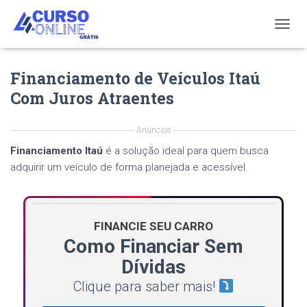
T
O
G
Financiamento de Veículos Itaú
G
L
Com Juros Atraentes
E
N
A
Anúncios
V
Financiamento Itaú
é a solução ideal para quem busca
I
G
adquirir um veículo de forma planejada e acessível.
A
T
I
O
FINANCIE SEU CARRO
N
Como Financiar Sem
Dívidas
Clique para saber mais!