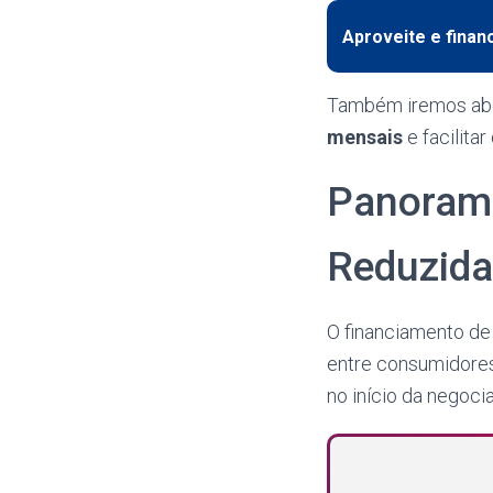
Aproveite e financ
Também iremos abo
mensais
e facilita
Panorama
Reduzida
O financiamento de
entre consumidores
no início da negoci