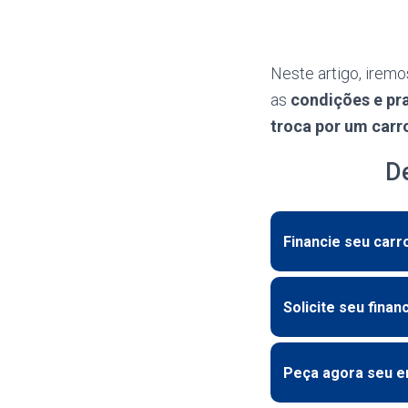
Neste artigo, iremo
as
condições e pr
troca por um carr
D
Financie seu car
Solicite seu finan
Peça agora seu e