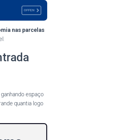
OFFEN
mia nas parcelas
l.
trada
em ganhando espaço
ande quantia logo