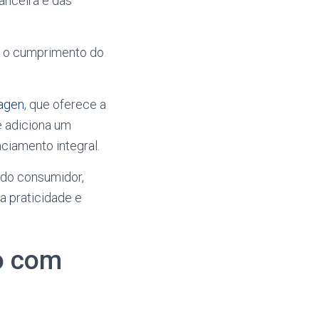
anceira e das
do o cumprimento do
agen
, que oferece a
e adiciona um
iamento integral.
 do consumidor,
a praticidade e
o com