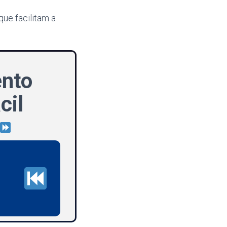
ue facilitam a
ento
cil