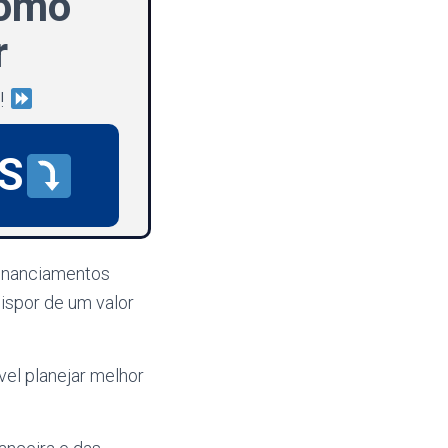
como
r
!
S
financiamentos
ispor de um valor
ível planejar melhor