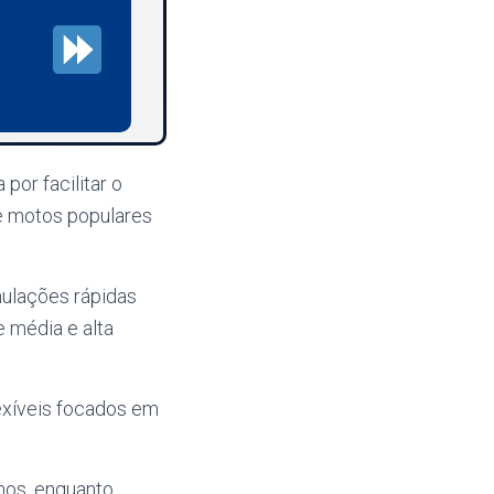
por facilitar o
de motos populares
ulações rápidas
e média e alta
exíveis focados em
omos, enquanto