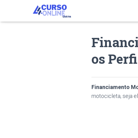
Financ
os Perf
Financiamento M
motocicleta, seja e