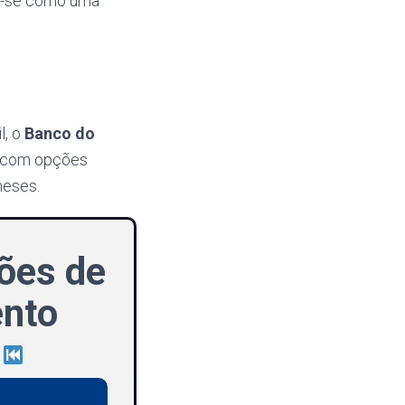
o-se como uma
l, o
Banco do
, com opções
meses.
ões de
ento
!