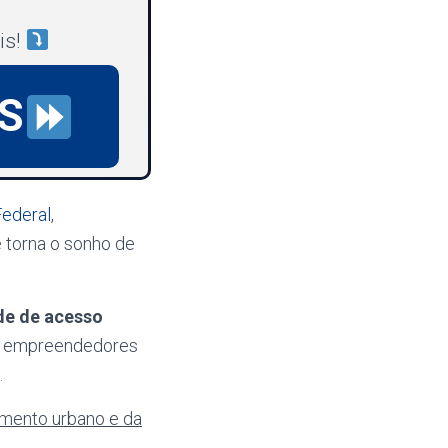
is!
S
ederal
,
 torna o sonho de
ade de acesso
 e empreendedores
.
imento urbano e da