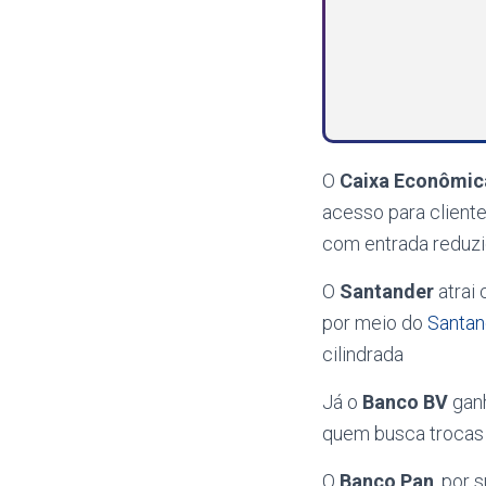
O
Caixa Econômic
acesso para client
com entrada reduzi
O
Santander
atrai
por meio do
Santan
cilindrada
Já o
Banco BV
ganh
quem busca trocas 
O
Banco Pan
, por 