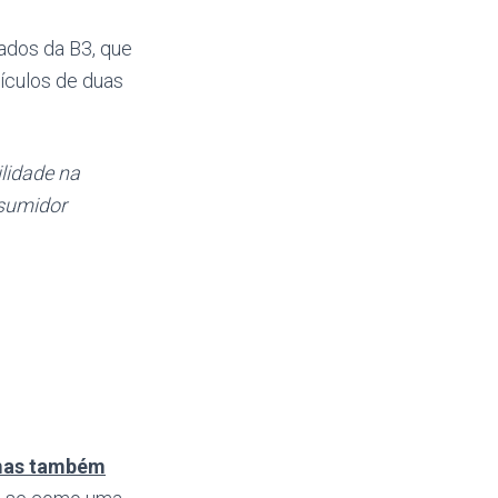
ados da B3, que
ículos de duas
lidade na
nsumidor
 mas também