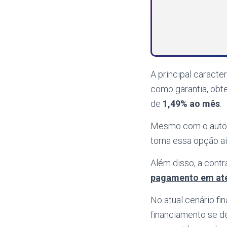
A principal caracte
como garantia, ob
de
1,49% ao mês
.
Mesmo com o automó
torna essa opção ai
Além disso, a cont
pagamento em até
No atual cenário fi
financiamento se d