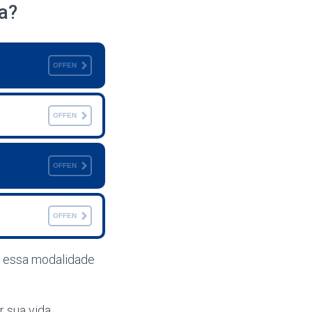
a?
OFFEN
OFFEN
OFFEN
OFFEN
m essa modalidade
r sua vida