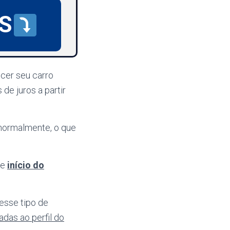
S
ecer seu carro
de juros a partir
 normalmente, o que
de
início do
 esse tipo de
das ao perfil do