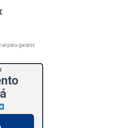
x
al para garantir
S
ento
Já