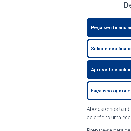
D
Peça seu financi
Solicite seu fina
Aproveite e solici
Faça isso agora e
Abordaremos tam
de crédito uma esc
Prepare-se para de