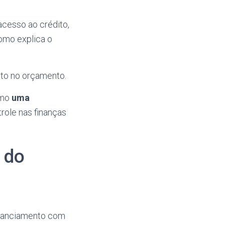
acesso ao crédito,
como explica o
cto no orçamento.
omo
uma
role nas finanças
 do
inanciamento com