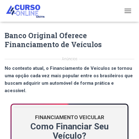
T
O
G
Banco Original Oferece
G
L
Financiamento de Veículos
E
N
A
Anúncios
V
No contexto atual, o
Financiamento de Veículos
se tornou
I
G
uma opção cada vez mais popular entre os brasileiros que
A
buscam adquirir um automóvel de forma prática e
T
acessível.
I
O
N
FINANCIAMENTO VEICULAR
Como Financiar Seu
Veículo?