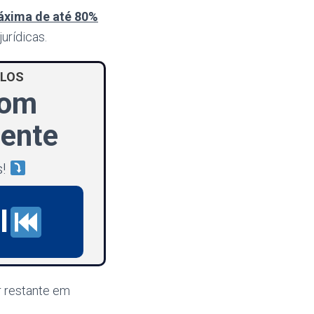
áxima de até 80%
urídicas.
ULOS
Com
aente
s!
I
r restante em