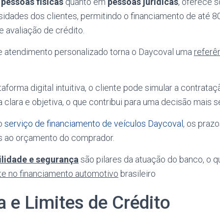
m
pessoas físicas
quanto em
pessoas jurídicas
, oferece s
idades dos clientes, permitindo o financiamento de até 8
 avaliação de crédito.
e atendimento personalizado torna o Daycoval uma
referê
forma digital intuitiva, o cliente pode simular a contrataçã
clara e objetiva, o que contribui para uma decisão mais s
o
serviço de financiamento de veículos Daycoval
, os prazo
s ao orçamento do comprador.
ilidade e segurança
são pilares da atuação do banco, o q
te no financiamento automotivo
brasileiro
 e Limites de Crédito