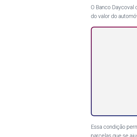
O Banco Daycoval 
do valor do automóv
Essa condição permi
parcelas que se aj