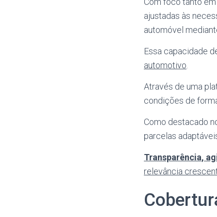
Com foco tanto e
ajustadas às necess
automóvel mediante
Essa capacidade d
automotivo
.
Através de uma plata
condições de forma 
Como destacado n
parcelas adaptávei
Transparência, ag
relevância crescen
Cobertura