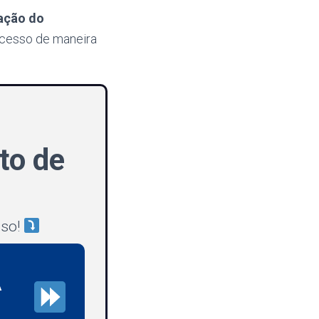
zação do
ocesso de maneira
to de
sso!
A