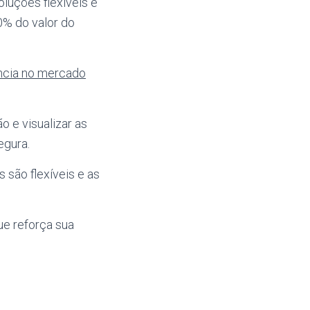
oluções flexíveis e
0% do valor do
ncia no mercado
o e visualizar as
egura.
s são flexíveis e as
ue reforça sua